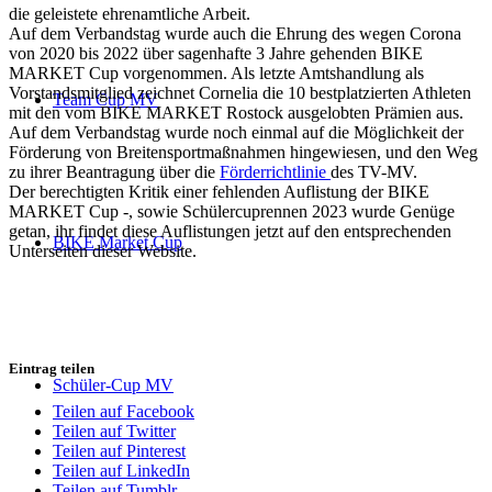
die geleistete ehrenamtliche Arbeit.
Auf dem Verbandstag wurde auch die Ehrung des wegen Corona
von 2020 bis 2022 über sagenhafte 3 Jahre gehenden BIKE
MARKET Cup vorgenommen. Als letzte Amtshandlung als
Vorstandsmitglied zeichnet Cornelia die 10 bestplatzierten Athleten
Team Cup MV
mit den vom BIKE MARKET Rostock ausgelobten Prämien aus.
Auf dem Verbandstag wurde noch einmal auf die Möglichkeit der
Förderung von Breitensportmaßnahmen hingewiesen, und den Weg
zu ihrer Beantragung über die
Förderrichtlinie
des TV-MV.
Der berechtigten Kritik einer fehlenden Auflistung der BIKE
MARKET Cup -, sowie Schülercuprennen 2023 wurde Genüge
getan, ihr findet diese Auflistungen jetzt auf den entsprechenden
BIKE Market Cup
Unterseiten dieser Website.
Eintrag teilen
Schüler-Cup MV
Teilen auf Facebook
Teilen auf Twitter
Teilen auf Pinterest
Teilen auf LinkedIn
Teilen auf Tumblr