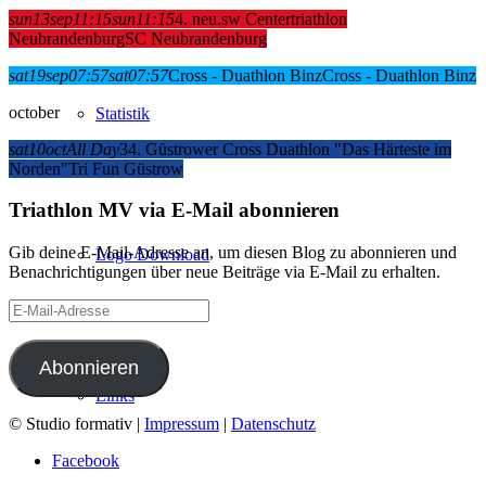
sun
13
sep
11:15
sun
11:15
4. neu.sw Centertriathlon
Neubrandenburg
SC Neubrandenburg
sat
19
sep
07:57
sat
07:57
Cross - Duathlon Binz
Cross - Duathlon Binz
october
Statistik
sat
10
oct
All Day
34. Güstrower Cross Duathlon "Das Härteste im
Norden"
Tri Fun Güstrow
Triathlon MV via E-Mail abonnieren
Gib deine E-Mail-Adresse an, um diesen Blog zu abonnieren und
Logo Download
Benachrichtigungen über neue Beiträge via E-Mail zu erhalten.
E-
Mail-
Adresse
Abonnieren
Links
© Studio formativ |
Impressum
|
Datenschutz
Facebook