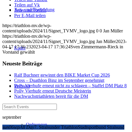
Teilen auf Vk
Aus- und Fortbildung
Teilen auf Reddit
Per E-Mail teilen
https://triathlon-mv.de/wp-
content/uploads/2024/11/Signet_TVMV_logo.jpg
0
0
Jan Müller
https://triathlon-mv.de/wp-
content/uploads/2024/11/Signet_TVMV_logo.jpg
Jan Müller
2023-
04-17 17:36:23
2023-04-17 17:36:24
Sven Zimmermann-Rieck in
Kader
Vorstand gewählt
Neueste Beiträge
Ralf Buchner gewinnt den BIKE Market Cup 2026
Cross – Duathlon Binz im September genehmigt
Polly Vierhufe erneut nicht zu schlagen – Staffel DM Platz 8
Verband
Polly Vierhufe erneut Deutsche Meisterin
Nachwuchstriathleten bereit für die DM
september
Ordnungen
sun
06
sep
All Day
7. Stralsunder Triathlon
Stadtsportbund Stralsund