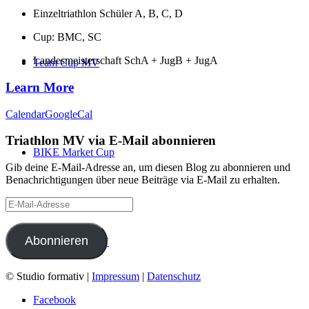
Einzeltriathlon Schüler A, B, C, D
Cup: BMC, SC
Landesmeisterschaft SchA + JugB + JugA
Team Cup MV
Learn More
Calendar
GoogleCal
Triathlon MV via E-Mail abonnieren
BIKE Market Cup
Gib deine E-Mail-Adresse an, um diesen Blog zu abonnieren und
Benachrichtigungen über neue Beiträge via E-Mail zu erhalten.
E-
Mail-
Adresse
Abonnieren
Schüler-Cup MV
© Studio formativ |
Impressum
|
Datenschutz
Facebook