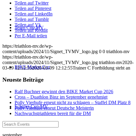
Teilen auf Twitter
Teilen auf Pinterest
Teilen auf LinkedIn
Teilen auf Tumblr
Teilen auf Vk
Team Cup MV
Teilen auf Reddit
Per E-Mail teilen
https://triathlon-mv.de/wp-
content/uploads/2024/11/Signet_TVMV_logo.jpg
0
0
triathlon-mv
https://triathlon-mv.de/wp-
content/uploads/2024/11/Signet_TVMV_logo.jpg
triathlon-mv
2020-
BIKE Market Cup
03-09 12:12:55
2020-03-09 12:12:55
Trainer C Fortbildung steht an
Neueste Beiträge
Ralf Buchner gewinnt den BIKE Market Cup 2026
Cross – Duathlon Binz im September genehmigt
Polly Vierhufe erneut nicht zu schlagen – Staffel DM Platz 8
Schüler-Cup MV
Polly Vierhufe erneut Deutsche Meisterin
Nachwuchstriathleten bereit für die DM
september