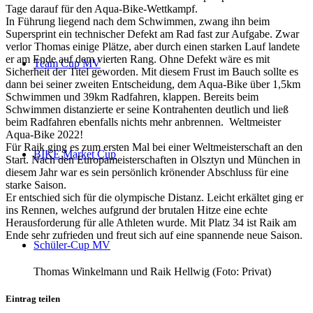
Tage darauf für den Aqua-Bike-Wettkampf.
In Führung liegend nach dem Schwimmen, zwang ihn beim
Supersprint ein technischer Defekt am Rad fast zur Aufgabe. Zwar
verlor Thomas einige Plätze, aber durch einen starken Lauf landete
er am Ende auf dem vierten Rang. Ohne Defekt wäre es mit
Team Cup MV
Sicherheit der Titel geworden. Mit diesem Frust im Bauch sollte es
dann bei seiner zweiten Entscheidung, dem Aqua-Bike über 1,5km
Schwimmen und 39km Radfahren, klappen. Bereits beim
Schwimmen distanzierte er seine Kontrahenten deutlich und ließ
beim Radfahren ebenfalls nichts mehr anbrennen. Weltmeister
Aqua-Bike 2022!
Für Raik ging es zum ersten Mal bei einer Weltmeisterschaft an den
BIKE Market Cup
Start. Nach den Europameisterschaften in Olsztyn und München in
diesem Jahr war es sein persönlich krönender Abschluss für eine
starke Saison.
Er entschied sich für die olympische Distanz. Leicht erkältet ging er
ins Rennen, welches aufgrund der brutalen Hitze eine echte
Herausforderung für alle Athleten wurde. Mit Platz 34 ist Raik am
Ende sehr zufrieden und freut sich auf eine spannende neue Saison.
Schüler-Cup MV
Thomas Winkelmann und Raik Hellwig (Foto: Privat)
Eintrag teilen