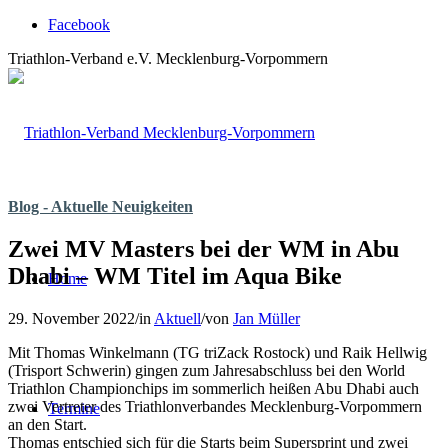
Facebook
Triathlon-Verband e.V. Mecklenburg-Vorpommern
Blog - Aktuelle Neuigkeiten
Zwei MV Masters bei der WM in Abu
Dhabi – WM Titel im Aqua Bike
Home
29. November 2022
/
in
Aktuell
/
von
Jan Müller
Mit Thomas Winkelmann (TG triZack Rostock) und Raik Hellwig
(Trisport Schwerin) gingen zum Jahresabschluss bei den World
Triathlon Championchips im sommerlich heißen Abu Dhabi auch
zwei Vertreter des Triathlonverbandes Mecklenburg-Vorpommern
Termine
an den Start.
Thomas entschied sich für die Starts beim Supersprint und zwei