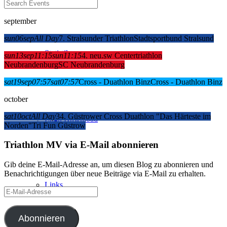
september
sun
06
sep
All Day
7. Stralsunder Triathlon
Stadtsportbund Stralsund
Statistik
sun
13
sep
11:15
sun
11:15
4. neu.sw Centertriathlon
Neubrandenburg
SC Neubrandenburg
sat
19
sep
07:57
sat
07:57
Cross - Duathlon Binz
Cross - Duathlon Binz
october
sat
10
oct
All Day
34. Güstrower Cross Duathlon "Das Härteste im
Logo Download
Norden"
Tri Fun Güstrow
Triathlon MV via E-Mail abonnieren
Gib deine E-Mail-Adresse an, um diesen Blog zu abonnieren und
Benachrichtigungen über neue Beiträge via E-Mail zu erhalten.
Links
E-
Mail-
Adresse
Abonnieren