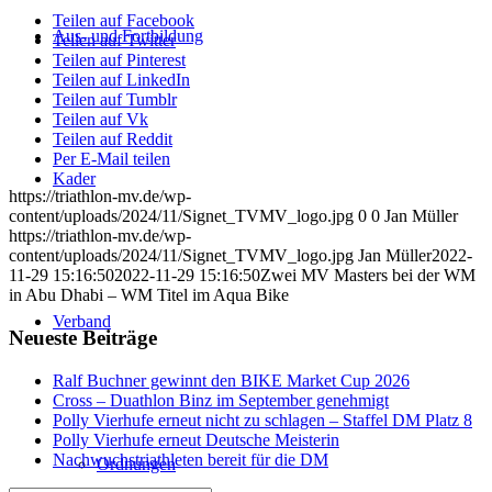
Teilen auf Facebook
Aus- und Fortbildung
Teilen auf Twitter
Teilen auf Pinterest
Teilen auf LinkedIn
Teilen auf Tumblr
Teilen auf Vk
Teilen auf Reddit
Per E-Mail teilen
Kader
https://triathlon-mv.de/wp-
content/uploads/2024/11/Signet_TVMV_logo.jpg
0
0
Jan Müller
https://triathlon-mv.de/wp-
content/uploads/2024/11/Signet_TVMV_logo.jpg
Jan Müller
2022-
11-29 15:16:50
2022-11-29 15:16:50
Zwei MV Masters bei der WM
in Abu Dhabi – WM Titel im Aqua Bike
Verband
Neueste Beiträge
Ralf Buchner gewinnt den BIKE Market Cup 2026
Cross – Duathlon Binz im September genehmigt
Polly Vierhufe erneut nicht zu schlagen – Staffel DM Platz 8
Polly Vierhufe erneut Deutsche Meisterin
Nachwuchstriathleten bereit für die DM
Ordnungen