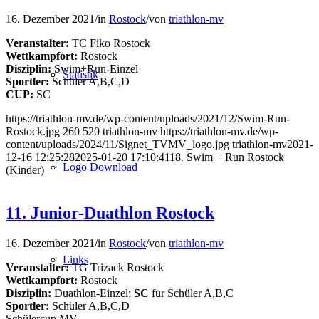
16. Dezember 2021
/
in
Rostock
/
von
triathlon-mv
Veranstalter:
TC Fiko Rostock
Wettkampfort:
Rostock
Disziplin:
Swim+Run-Einzel
Statistik
Sportler:
Schüler A,B,C,D
CUP:
SC
https://triathlon-mv.de/wp-content/uploads/2021/12/Swim-Run-
Rostock.jpg
260
520
triathlon-mv
https://triathlon-mv.de/wp-
content/uploads/2024/11/Signet_TVMV_logo.jpg
triathlon-mv
2021-
12-16 12:25:28
2025-01-20 17:10:41
18. Swim + Run Rostock
Logo Download
(Kinder)
11. Junior-Duathlon Rostock
16. Dezember 2021
/
in
Rostock
/
von
triathlon-mv
Links
Veranstalter:
TG Trizack Rostock
Wettkampfort:
Rostock
Disziplin:
Duathlon-Einzel;
SC
für Schüler A,B,C
Sportler:
Schüler A,B,C,D
Schülercup MV