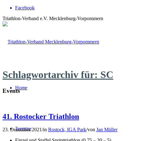
Facebook
Triathlon-Verband e.V. Mecklenburg-Vorpommern
Schlagwortarchiv für: SC
Home
Events
41. Rostocker Triathlon
Termine
23. Dezember 2021
/
in
Rostock, IGA Park
/
von
Jan Müller
Einzel und Staffel Sprinttriathlon (0,75 – 20 – 5)