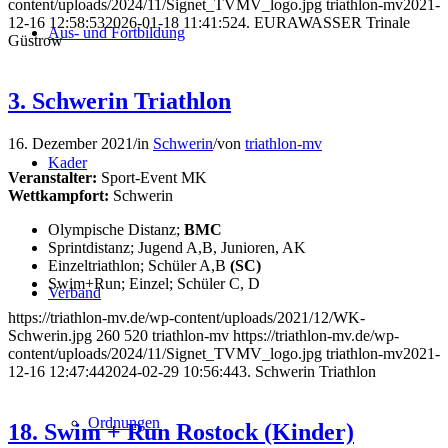
content/uploads/2024/11/Signet_TVMV_logo.jpg
triathlon-mv
2021-
12-16 12:58:53
2026-01-18 11:41:52
4. EURAWASSER Trinale
Aus- und Fortbildung
Güstrow
3. Schwerin Triathlon
16. Dezember 2021
/
in
Schwerin
/
von
triathlon-mv
Kader
Veranstalter:
Sport-Event MK
Wettkampfort:
Schwerin
Olympische Distanz;
BMC
Sprintdistanz; Jugend A,B, Junioren, AK
Einzeltriathlon; Schüler A,B
(SC)
Swim+Run; Einzel; Schüler C, D
Verband
https://triathlon-mv.de/wp-content/uploads/2021/12/WK-
Schwerin.jpg
260
520
triathlon-mv
https://triathlon-mv.de/wp-
content/uploads/2024/11/Signet_TVMV_logo.jpg
triathlon-mv
2021-
12-16 12:47:44
2024-02-29 10:56:44
3. Schwerin Triathlon
Ordnungen
18. Swim + Run Rostock (Kinder)