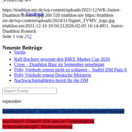
https://triathlon-mv.de/wp-content/uploads/2021/12/WK-Junior-
Facebook
Duathlon-Rostock.jpg
260
520
triathlon-mv
https://triathlon-
mv.de/wp-content/uploads/2024/11/Signet_TVMV_logo.jpg
triathlon-mv
2021-12-16 10:50:21
2026-02-05 16:14:49
11. Junior-
Duathlon Rostock
Seite 1 von 2
1
2
Neueste Beiträge
Suche
Ralf Buchner gewinnt den BIKE Market Cup 2026
Cross – Duathlon Binz im September genehmigt
Polly Vierhufe erneut nicht zu schlagen – Staffel DM Platz 8
Polly Vierhufe erneut Deutsche Meisterin
Nachwuchstriathleten bereit für die DM
Menü
Menü
september
sun
06
sep
All Day
7. Stralsunder Triathlon
Stadtsportbund Stralsund
sun
13
sep
11:15
sun
11:15
4. neu.sw Centertriathlon
Neubrandenburg
SC Neubrandenburg