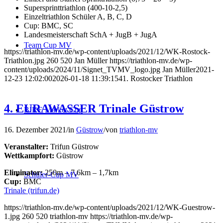
Supersprinttriathlon (400-10-2,5)
Einzeltriathlon Schüler A, B, C, D
Cup: BMC, SC
Landesmeisterschaft SchA + JugB + JugA
Team Cup MV
https://triathlon-mv.de/wp-content/uploads/2021/12/WK-Rostock-
Triathlon.jpg
260
520
Jan Müller
https://triathlon-mv.de/wp-
content/uploads/2024/11/Signet_TVMV_logo.jpg
Jan Müller
2021-
12-23 12:02:00
2026-01-18 11:39:15
41. Rostocker Triathlon
4. EURAWASSER Trinale Güstrow
BIKE Market Cup
16. Dezember 2021
/
in
Güstrow
/
von
triathlon-mv
Veranstalter:
Trifun Güstrow
Wettkampfort:
Güstrow
Eliminator:
250m – 7,6km – 1,7km
Schüler-Cup MV
Cup:
BMC
Trinale (trifun.de)
https://triathlon-mv.de/wp-content/uploads/2021/12/WK-Guestrow-
1.jpg
260
520
triathlon-mv
https://triathlon-mv.de/wp-